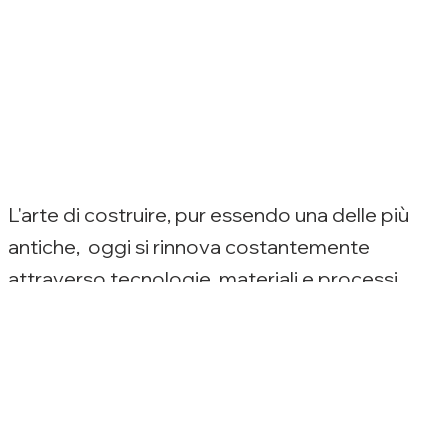
L'arte di costruire, pur essendo una delle più
antiche, oggi si rinnova costantemente
attraverso tecnologie, materiali e processi
innovativi. Saper interpretare questi
cambiamenti significa realizzare edifici di
qualità superiore, capaci di
rispondere alle esigenze contemporanee e di
trasformare le aspettative del cliente in realtà.