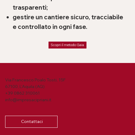
trasparenti;
gestire un cantiere sicuro, tracciabile
e controllato in ogni fase.
Scopri il metodo Gaia
Via Francesco Poalo Tosti, 15F
67100, L'Aquila (AQ)
+39 0862 310061
info@impresacipriani.it
Contattaci